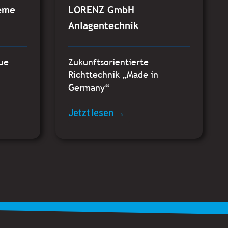
eme
LORENZ GmbH
Anlagentechnik
aue
Zukunftsorientierte
Richttechnik „Made in
Germany“
Jetzt lesen →