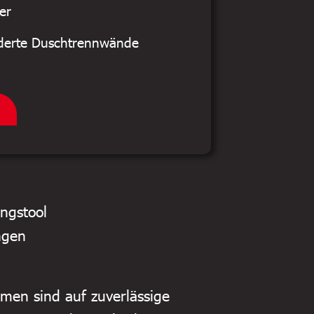
er
erte Duschtrennwände
ungstool
ngen
hmen sind auf zuverlässige