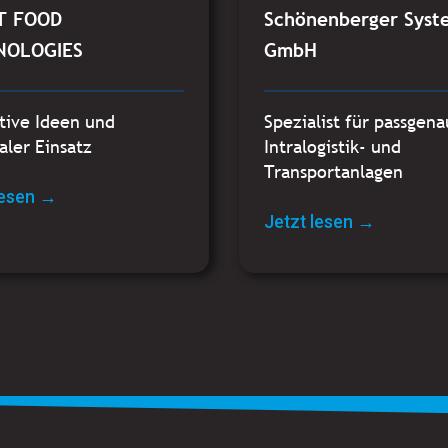
T FOOD
Schönenberger Syst
NOLOGIES
GmbH
tive Ideen und
Spezialist für passgen
ler Einsatz
Intralogistik- und
Transportanlagen
lesen →
Jetzt lesen →