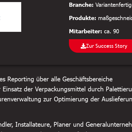
Branche:
Variantenfertig
Produkte:
maßgeschneid
Mitarbeiter:
ca. 90
Zur Success Story
s Reporting über alle Geschäftsbereiche
r Einsatz der Verpackungsmittel durch Palettier
ourenverwaltung zur Optimierung der Auslieferu
dler, Installateure, Planer und Generalunterne