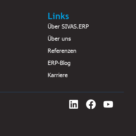
Links
Über SIVAS.ERP
Über uns
Referenzen
ERP-Blog
Karriere
L
F
Y
i
a
o
n
c
u
k
e
t