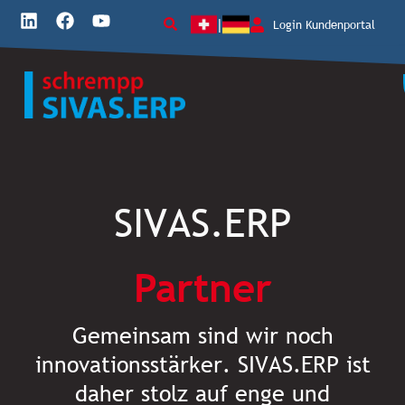
Inhalt
Zum
L
F
Y
springen
Login Kundenportal
|
Inhalt
i
a
o
springen
n
c
u
k
e
t
e
b
u
d
o
b
i
o
e
n
k
SIVAS.ERP
Partner
Gemeinsam sind wir noch
innovationsstärker. SIVAS.ERP ist
daher stolz auf enge und