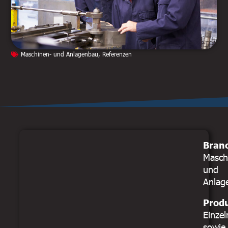
Maschinen- und Anlagenbau
,
Referenzen
Bran
Masch
und
Anlag
Prod
Einze
sowie