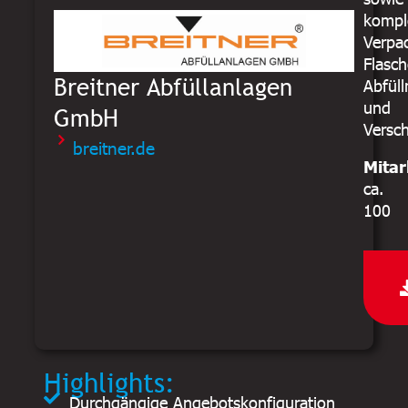
kompl
Verpac
Flasch
Breitner Abfüllanlagen
Abfül
und
GmbH
Versc
breitner.de
Mitar
ca.
100
Highlights:
Durchgängige Angebotskonfiguration