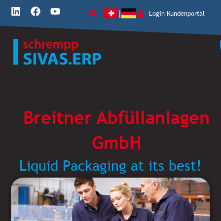
L
F
Y
Login Kundenportal
|
i
a
o
n
c
u
k
e
t
e
b
u
d
o
b
i
o
e
n
k
Breitner Abfüllanlagen
GmbH
Liquid Packaging at its best!