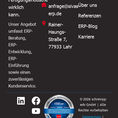
Über uns
anfrage@sivas-
wirklich
erp.de
kann.
Referenzen
Rainer-
Unser Angebot
ERP-Blog
umfasst ERP-
Haungs-
Karriere
Beratung,
Straße 7,
ERP-
77933 Lahr
Entwicklung,
ERP-
Einführung
sowie einen
zuverlässigen
Kundenservice.
L
F
Y
© 2026 schrempp
edv GmbH | Alle
i
a
o
Rechte vorbehalten
n
c
u
Datenschutz
|