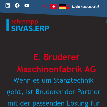
L
F
Y
Login Kundenportal
|
i
a
o
n
c
u
k
e
t
e
b
u
d
o
b
i
o
e
n
k
E. Bruderer
Maschinenfabrik AG
Wenn es um Stanztechnik
geht, ist Bruderer der Partner
mit der passenden Lösung für