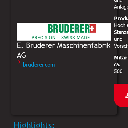
Anlag
Prod
Hochl
Stanz
und
E. Bruderer Maschinenfabrik
Vorsc
AG
Mitar
bruderer.com
ca.
500
Highlights: