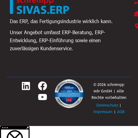
Das ERP, das Fertigungsindustrie wirklich kann.
Unser Angebot umfasst ERP-Beratung, ERP-
Entwicklung, ERP-Einführung sowie einen
zuverlässigen Kundenservice.
L
F
Y
© 2026 schrempp
edv GmbH | Alle
i
a
o
Rechte vorbehalten
n
c
u
Datenschutz
|
k
e
t
Impressum
|
AGB
e
b
u
Weitere Informationen über den gesperrten Inhalt.
d
o
b