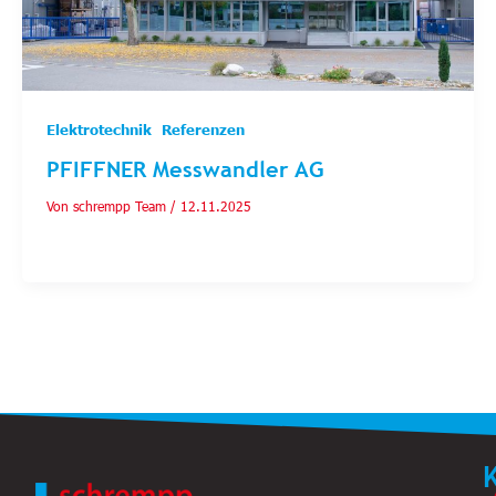
,
Elektrotechnik
Referenzen
PFIFFNER Messwandler AG
Von
schrempp Team
/
12.11.2025
Strom und Spannung – unsere Leidenschaft