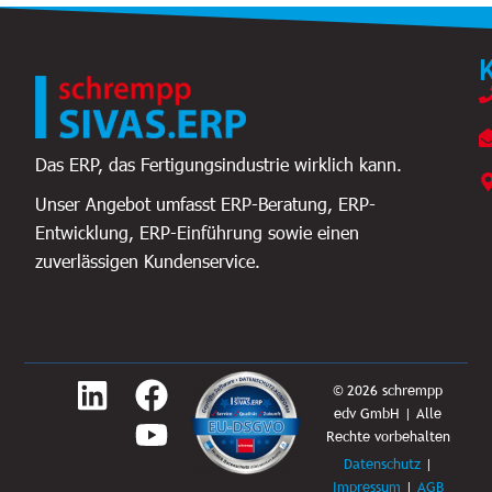
Das ERP, das Fertigungsindustrie wirklich kann.
Unser Angebot umfasst ERP-Beratung, ERP-
Entwicklung, ERP-Einführung sowie einen
zuverlässigen Kundenservice.
L
F
Y
© 2026 schrempp
edv GmbH | Alle
i
a
o
Rechte vorbehalten
n
c
u
Datenschutz
|
Impressum
|
AGB