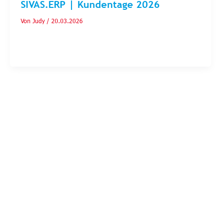
SIVAS.ERP | Kundentage 2026
Von
Judy
/
20.03.2026
Besuchen Sie SIVAS-ERP bei der VDMA Tagung
Variantenmanagment