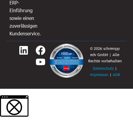
ERP-
Einführung
sowie einen
zuverlässigen
Kundenservice.
L
F
Y
© 2026 schrempp
edv GmbH | Alle
i
a
o
Rechte vorbehalten
n
c
u
Datenschutz
|
Impressum
|
AGB
k
e
t
e
b
u
d
o
b
Weitere Informationen über den gesperrten Inhalt.
i
o
e
n
k