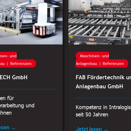
inen- und
Maschinen- und
bau
Referenzen
Anlagenbau
Referenzen
TECH GmbH
FAB Fördertechnik u
Anlagenbau GmbH
en für
erarbeitung und
Kompetenz in Intralogis
ahnen
seit 50 Jahren
lesen →
Jetzt lesen →