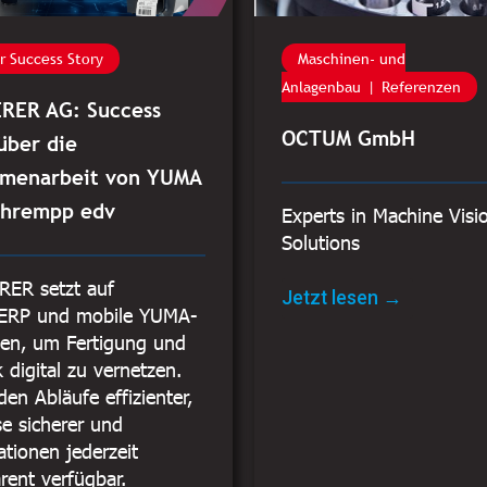
r Success Story
Maschinen- und
Anlagenbau
Referenzen
RER AG: Success
OCTUM GmbH
über die
menarbeit von YUMA
chrempp edv
Experts in Machine Visi
Solutions
ER setzt auf
Jetzt lesen →
ERP und mobile YUMA-
en, um Fertigung und
k digital zu vernetzen.
en Abläufe effizienter,
e sicherer und
tionen jederzeit
rent verfügbar.