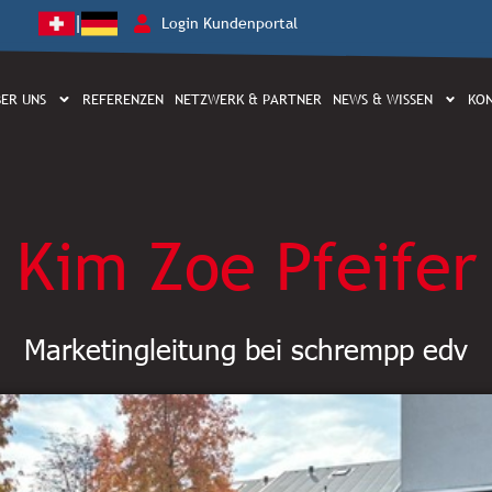
|
Login Kundenportal
ER UNS
REFERENZEN
NETZWERK & PARTNER
NEWS & WISSEN
KO
Kim Zoe Pfeifer
Marketingleitung bei schrempp edv