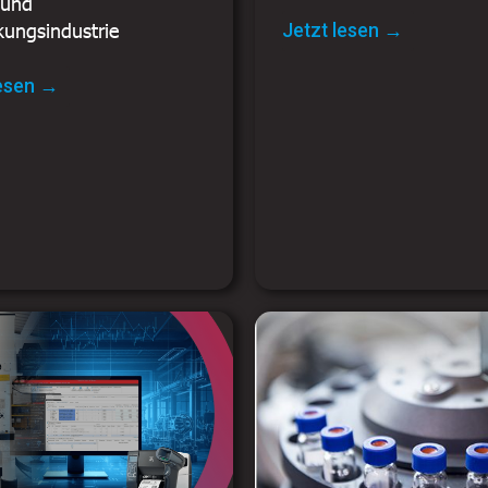
 und
kungsindustrie
Jetzt lesen →
lesen →