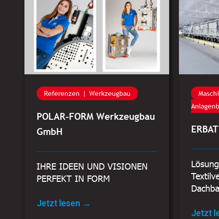
Referenzen
Werkzeugbau
Masch
Anlagen
POLAR-FORM Werkzeugbau
ERBA
GmbH
Lösung
IHRE IDEEN UND VISIONEN
Textilv
PERFEKT IN FORM
Dachb
Jetzt lesen →
Jetzt 