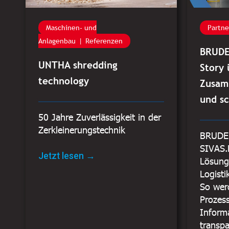
Maschinen- und
Partne
Anlagenbau
Referenzen
BRUDE
UNTHA shredding
Story 
technology
Zusam
und s
50 Jahre Zuverlässigkeit in der
Zerkleinerungstechnik
BRUDER
SIVAS.
Jetzt lesen →
Lösung
Logisti
So werd
Prozess
Informa
transpa