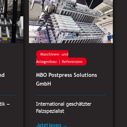
Maschinen- und
Anlagenbau
Referenzen
nd
MBO Postpress Solutions
GmbH
tik –
International geschätzter
Falzspezialist
Jetzt lesen →